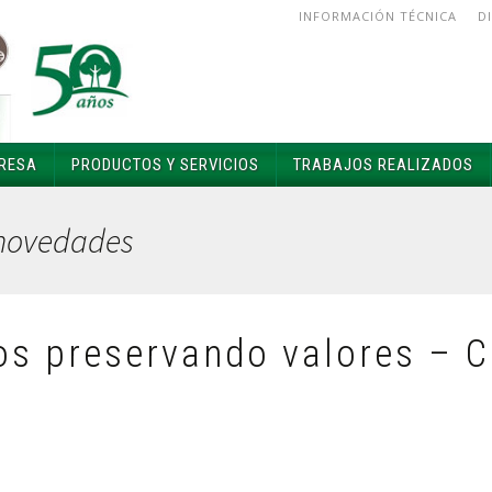
INFORMACIÓN TÉCNICA
D
RESA
PRODUCTOS Y SERVICIOS
TRABAJOS REALIZADOS
INFORMACIÓN TÉCNICA
 novedades
TAL Y CALIDAD
DISTRIBUIDORES
ÉS
PREGUNTAS FRECUENTES
s preservando valores – C
ATRA