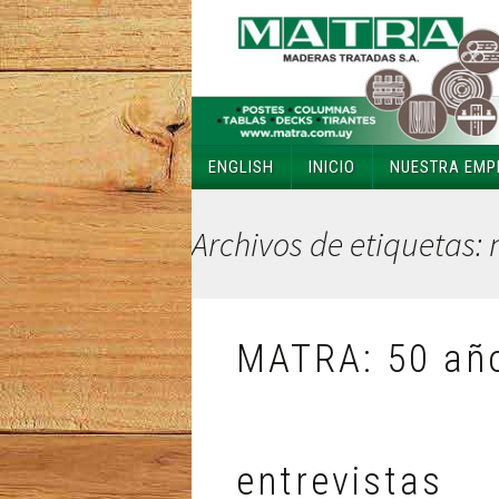
ENGLISH
INICIO
NUESTRA EMP
VISIÓN & MISIÓN
Archivos de etiquetas:
GESTIÓN AMBIEN
SITIOS DE INTER
MATRA: 50 año
TRABAJE CON M
entrevistas